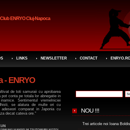
 Club ENRYO Cluj-Napoca
OS
LINKS
NEWSLETTER
CONTACT
ENRYO.RO
ca - ENRYO
ltivat de toti samuraii cu aprobarea
ca pot conta pe totala lor abnegatie in
e inamice. Sentimentul vremelniciei
udhisti, se alatura de multe ori cu
nd adeseori comparat in Japonia cu
NOU !!!
eaza decat cateva ore."
Trei articole noi Ioana Boldi
KUN
!JINKAKU KANSEI NI TSUTOMURU KOTO!