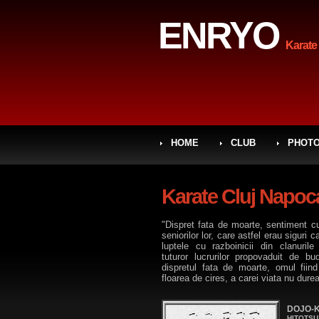
ENRYO
Karate
HOME
CLUB
PHOT
Karate Cluj Napo
"Dispret fata de moarte, sentiment cu
seniorilor lor, care astfel erau siguri 
luptele cu razboinicii din clanuril
tuturor lucrurilor propovaduit de b
dispretul fata de moarte, omul fii
floarea de cires, a carei viata nu dur
DOJO-
HITOTSU