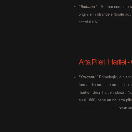
“Ikebana
” - Se mai numeste 
originile in ofrandele florale a
secolului VI............................
Arta Plierii Hartiei 
“Origami
” Etimologic, cuvantu
format din oru care are sensul 
`hartie`, deci `hartie indoita`. 
anul 1880, pana atunci arta plier
..................................
citeste m