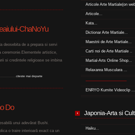
Articole Arte Martiale(on we
Articole...
Kata...
Ceaiului-ChaNoYu
Dictionar Arte Martiale...
Maestrii de Arte Martiale...
da deosebita de a prepara si servi
Carti noi de Arte Martiale ..
la ceremonie.Elementele artistice,
urii si credintele religioase se imbina
Martial-Arts Online Shop...
Relaxarea Musculara ...
.............
citeste mai departe
----------------------------------
ENRYO Kumite Videoclip ...
Sho Do
Japonia-Arta si Cult
pesabilă unui adevărat Bushi.
Haiku...
lica o traire interioară exact ca un