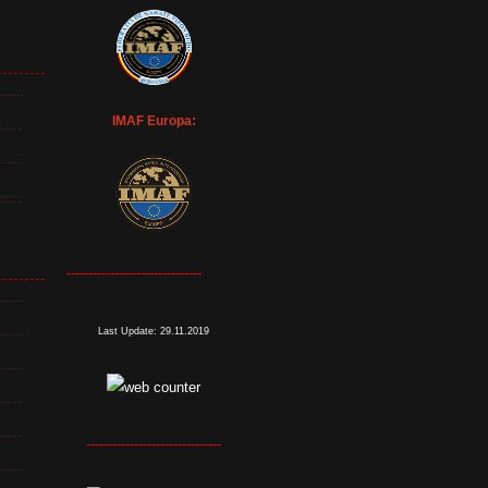
IMAF Europa:
-------------------------------
Last Update:
29.11.2019
-------------------------------