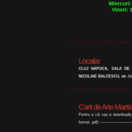
Miercuri:
Vineri: 
Locatia:
CLUJ NAPOCA, SALA DE 
NICOLAIE BALCESCU, str .C
Carti de Arte Marti
Pentru a citi sau a downloada c
format .pdf) ---------------------------