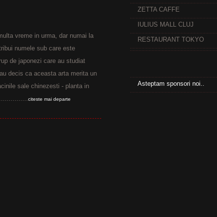
ZETTA CAFFE
IULIUS MALL CLUJ
multa vreme in urma, dar numai la
RESTAURANT TOKYO
atribui numele sub care este
rup de japonezi care au studiat
s-au decis ca aceasta arta merita un
Asteptam sponsori noi..
inile sale chinezesti - planta in
.............
citeste mai departe