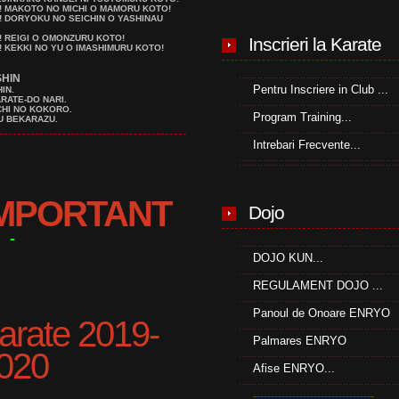
! MAKOTO NO MICHI O MAMORU KOTO!
! DORYOKU NO SEICHIN O YASHINAU
! REIGI O OMONZURU KOTO!
Inscrieri la Karate
! KEKKI NO YU O IMASHIMURU KOTO!
SHIN
Pentru Inscriere in Club ...
IN.
RATE-DO NARI.
ICHI NO KOKORO.
Program Training...
U BEKARAZU.
Intrebari Frecvente...
IMPORTANT
Dojo
-
DOJO KUN...
REGULAMENT DOJO ...
Panoul de Onoare ENRYO
arate 2019-
Palmares ENRYO
020
Afise ENRYO...
----------------------------------