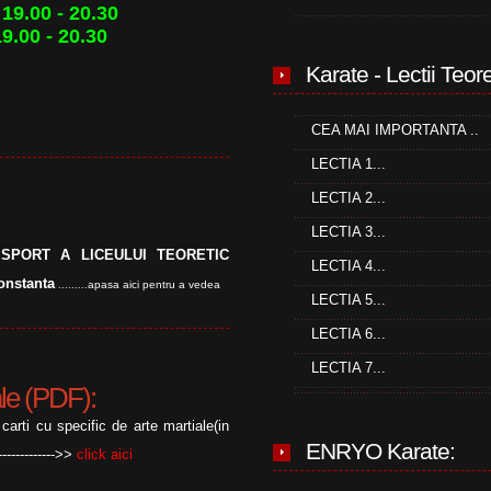
 19.00 - 20.30
19.00 - 20.30
Karate - Lectii Teor
CEA MAI IMPORTANTA ..
LECTIA 1...
LECTIA 2...
LECTIA 3...
SPORT A LICEULUI TEORETIC
LECTIA 4...
onstanta
apasa aici pentru a vedea
.........
LECTIA 5...
LECTIA 6...
LECTIA 7...
ale (PDF):
arti cu specific de arte martiale(in
ENRYO Karate:
------------->>
click aici