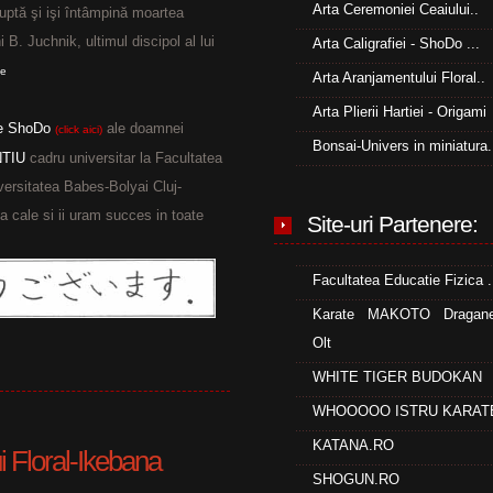
Arta Ceremoniei Ceaiului..
luptă şi işi întâmpină moartea
 B. Juchnik, ultimul discipol al lui
Arta Caligrafiei - ShoDo ...
te
Arta Aranjamentului Floral..
Arta Plierii Hartiei - Origami
 de ShoDo
ale doamnei
(click aici)
Bonsai-Univers in miniatura.
TIU
cadru universitar la Facultatea
versitatea Babes-Bolyai Cluj-
 cale si ii uram succes in toate
Site-uri Partenere:
Facultatea Educatie Fizica .
Karate MAKOTO Draganes
Olt
WHITE TIGER BUDOKAN
WHOOOOO ISTRU KARAT
KATANA.RO
i Floral-Ikebana
SHOGUN.RO