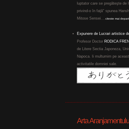
luptator care se pregăteşte de 
privind-o în faţă" spunea Hanshi
Mitose Sensei....
citeste mai depar
Expunere de Lucrari artistice
Profesor Doctor
RODICA FREN
de Litere Sectia Japoneza, Uni
Napoca. Ii multumim pe aceasta
activitatile domniei sale.
Arta Aranjamentulu