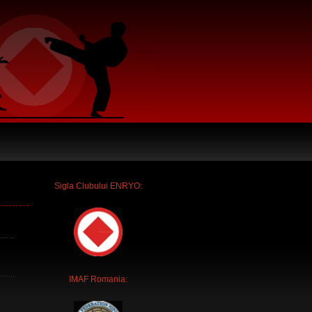
Sigla Clubului ENRYO:
IMAF Romania: