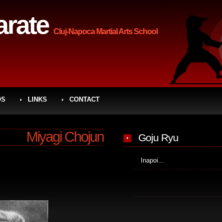
rate
Cluj-Napoca Martial Arts School
OS
LINKS
CONTACT
Miyagi Chojun
Goju Ryu
Inapoi...