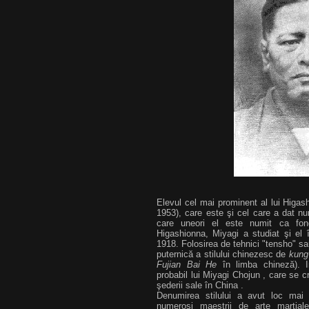
Elevul cel mai prominent al lui Higas
1953), care este şi cel care a dat 
care uneori el este numit ca fond
Higashionna, Miyagi a studiat şi el 
1918. Folosirea de tehnici "tensho" sau
puternică a stilului chinezesc de
kung
Fujian Bai He
în limba chineză). I
probabil lui Miyagi Chojun , care se cr
şederii sale în China .
Denumirea stilului a avut loc mai 
numeroşi maeştrii de arte marţiale