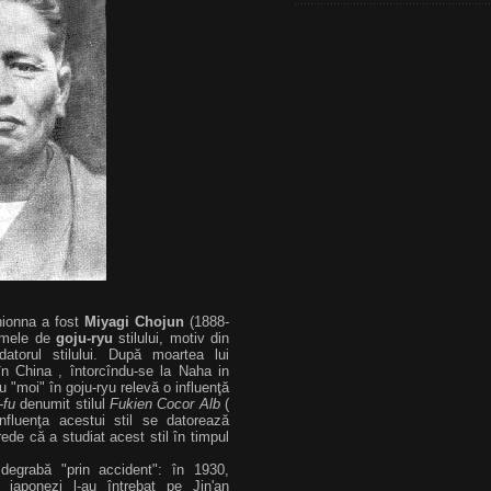
hionna a fost
Miyagi Chojun
(1888-
numele de
goju-ryu
stilului, motiv din
atorul stilului. După moartea lui
în China , întorcîndu-se la Naha in
 "moi" în goju-ryu relevă o influenţă
-fu
denumit stilul
Fukien Cocor Alb
(
nfluenţa acestui stil se datorează
ede că a studiat acest stil în timpul
degrabă "prin accident": în 1930,
 japonezi l-au întrebat pe Jin'an